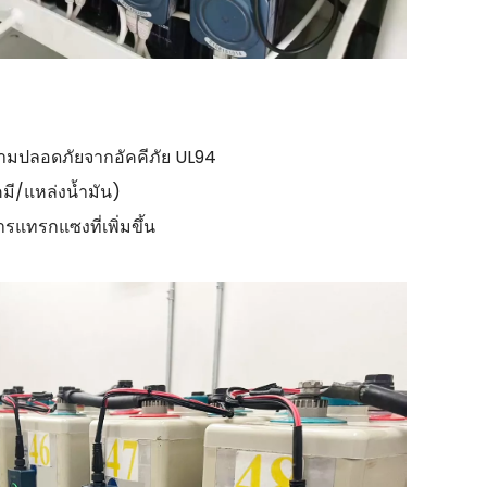
ความปลอดภัยจากอัคคีภัย UL94
ี/แหล่งน้ำมัน)
แทรกแซงที่เพิ่มขึ้น