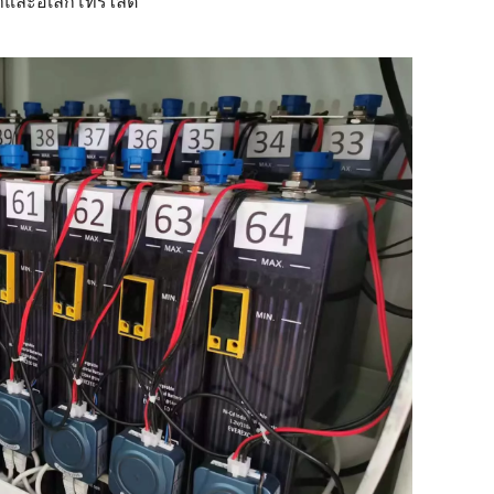
และอิเล็กโทรไลต์