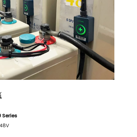
์
 Series
-48V