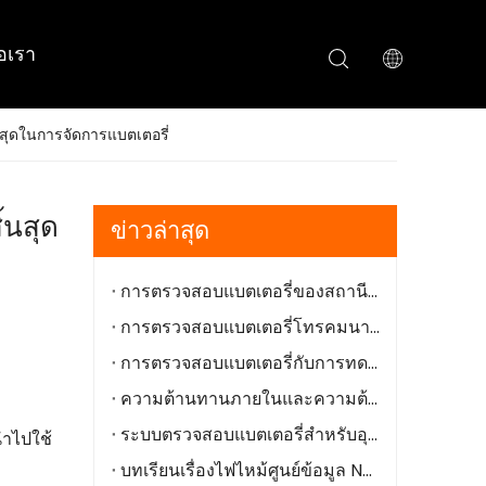
่อเรา
นสุดในการจัดการแบตเตอรี่
้นสุด
ข่าวล่าสุด
การตรวจสอบแบตเตอรี่ของสถานีย่อย: การตรวจจับข้อผิดพลาดตั้งแต่เนิ่นๆ การทำงานที่ปลอดภัย และการรวมระบบที่ง่ายดาย
การตรวจสอบแบตเตอรี่โทรคมนาคม: สัญญาณเตือนระยะไกล, OPEX ที่ต่ำกว่า, พลังงานสำรองที่ปลอดภัยยิ่งขึ้น
การตรวจสอบแบตเตอรี่กับการทดสอบแบตเตอรี่: ความแตกต่างและกรณีการใช้งาน
ความต้านทานภายในและความต้านทาน: ความแตกต่างที่สำคัญสำหรับสุขภาพแบตเตอรี่
ระบบตรวจสอบแบตเตอรี่สำหรับอุตสาหกรรมน้ำมันและก๊าซ
นำไปใช้
บทเรียนเรื่องไฟไหม้ศูนย์ข้อมูล NorthC: เหตุใดการตรวจสอบแบตเตอรี่แบบเรียลไทม์จึงมีความสำคัญ