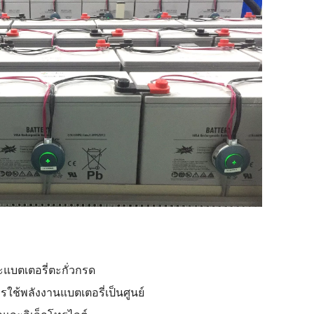
ะแบตเตอรี่ตะกั่วกรด
รใช้พลังงานแบตเตอรี่เป็นศูนย์