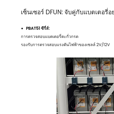
เซ็นเซอร์ DFUN: จับคู่กับแบตเตอรี่อ
PBAT51 ซีรี่ส์:
การตรวจสอบแบตเตอรี่ตะกั่วกรด
รองรับการตรวจสอบแรงดันไฟฟ้าของเซลล์ 2V/12V